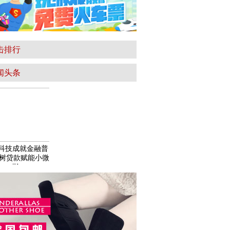
击排行
闻头条
科技成就金融普
榕树贷款赋能小微
融