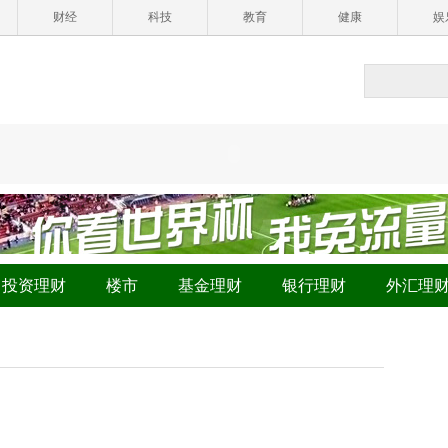
财经
科技
教育
健康
娱
投资理财
楼市
基金理财
银行理财
外汇理