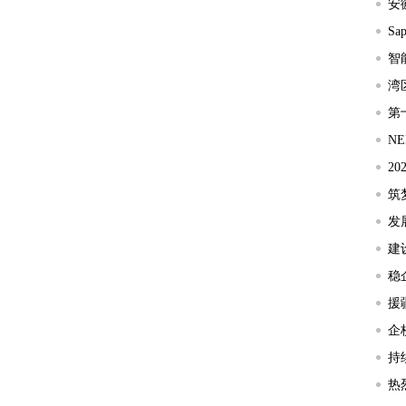
安
Sa
智
湾
第
N
2
资
筑
发
建
稳
援
企
持
热