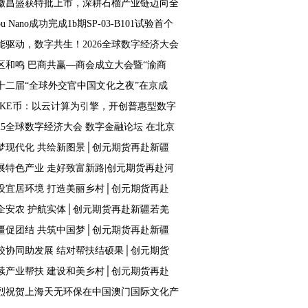
徽昌盛获特批上市，深耕石榴产业链迈向全
pu Nano成功完成1b期SP-03-B101试验首个
能驱动，数字共生！2026全球数字经济大会
区和鸣 巴商共赢—商会成立大会暨“渝商
十二届“全球外交官中国文化之夜”在京成
EKE币：以云计算为引擎，开创普惠型数字
025全球数字经济大会 数字金融论坛 在北京
梦现代化 共绘新图景│创元期货再赴新疆
展特色产业 走好致富新路|创元期货再赴河
设宜居环境 打造美丽乡村│创元期货再赴
企安农 护航实体│创元期货再赴新疆若羌
疆促团结 共筑中国梦│创元期货再赴新疆
校协同助发展 结对帮扶结硕果│创元期货
续产业帮扶 建设和美乡村│创元期货再赴
烈祝贺上海天无环保在中国澳门国际文化产